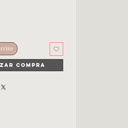
rrito
izar compra